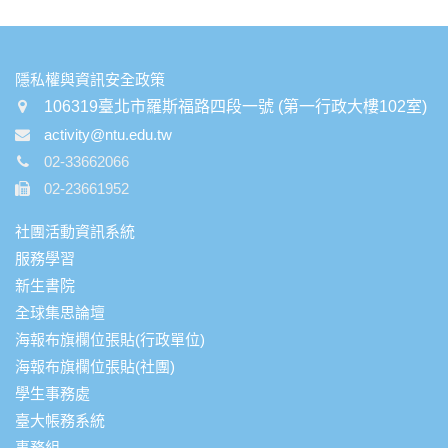
:::
隱私權與資訊安全政策
106319臺北市羅斯福路四段一號 (第一行政大樓102室)
activity@ntu.edu.tw
02-33662066
02-23661952
社團活動資訊系統
服務學習
新生書院
全球集思論壇
海報布旗欄位張貼(行政單位)
海報布旗欄位張貼(社團)
學生事務處
臺大帳務系統
事務組